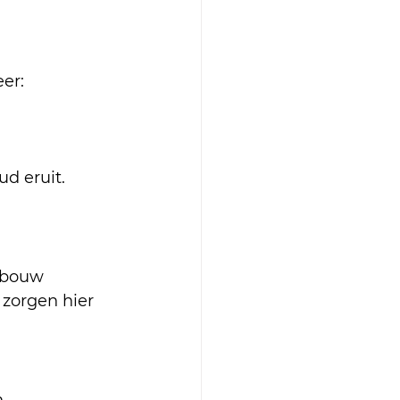
er:
d eruit. 
rbouw 
zorgen hier 