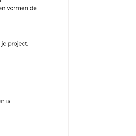
 
 en vormen de 
 je project. 
n is 