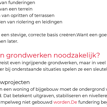
 van funderingen
 van een terrein
van opritten of terrassen
en van riolering en leidingen
: een stevige, correcte basis creëren.Want een goe
n later.
jn grondwerken noodzakelijk?
ereist even ingrijpende grondwerken, maar in veel 
r bij onderstaande situaties spelen ze een sleutel
uwprojecten
n een woning of bijgebouw moet de ondergrond v
 Dat betekent uitgraven, stabiliseren en niveller
simpelweg niet gebouwd 
worden.De
 fundering be