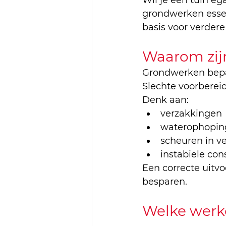
Wil je een tuin eg
grondwerken essen
basis voor verdere
Waarom zij
Grondwerken bepa
Slechte voorbereid
Denk aan:
verzakkingen
waterophopin
scheuren in v
instabiele con
Een correcte uitvo
besparen.
Welke werk