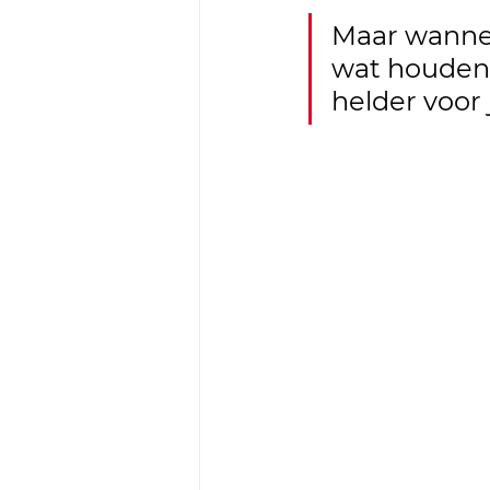
Maar wannee
wat houden z
helder voor j