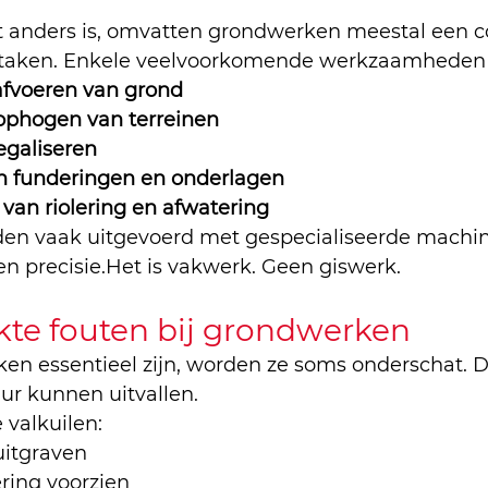
t anders is, omvatten grondwerken meestal een c
 taken. Enkele veelvoorkomende werkzaamheden z
afvoeren van grond
ophogen van terreinen
egaliseren
n funderingen en onderlagen
van riolering en afwatering
en vaak uitgevoerd met gespecialiseerde machin
en precisie.Het is vakwerk. Geen giswerk.
te fouten bij grondwerken
n essentieel zijn, worden ze soms onderschat. Dat
uur kunnen uitvallen.
 valkuilen:
itgraven
ring voorzien