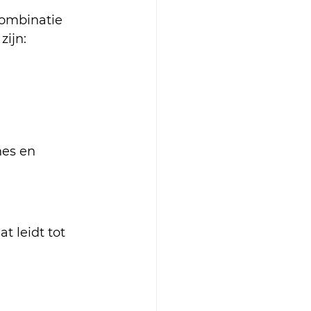
ombinatie 
ijn:
es en 
 leidt tot 