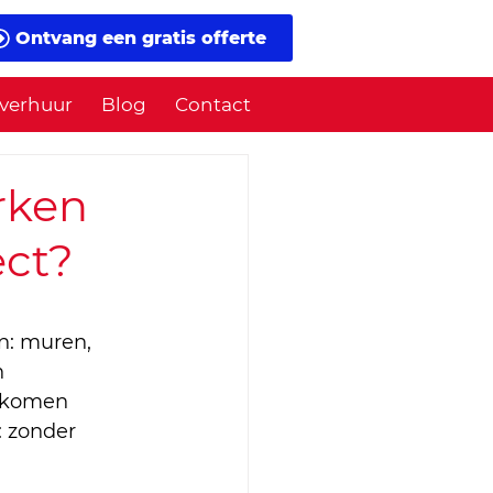
Ontvang een gratis offerte
verhuur
Blog
Contact
rken
ect?
n: muren, 
 
r komen 
: zonder 