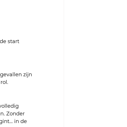
de start 
gevallen zijn 
rol.
olledig 
en. Zonder 
gint… in de 