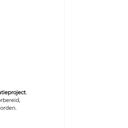
atieproject
. 
bereid, 
worden.