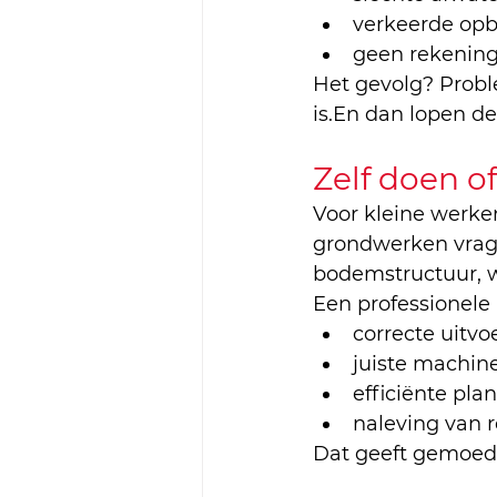
verkeerde op
geen rekenin
Het gevolg? Probl
is.En dan lopen de
Zelf doen o
Voor kleine werken
grondwerken vrage
bodemstructuur, wa
Een professionele
correcte uitvo
juiste machin
efficiënte pla
naleving van 
Dat geeft gemoeds