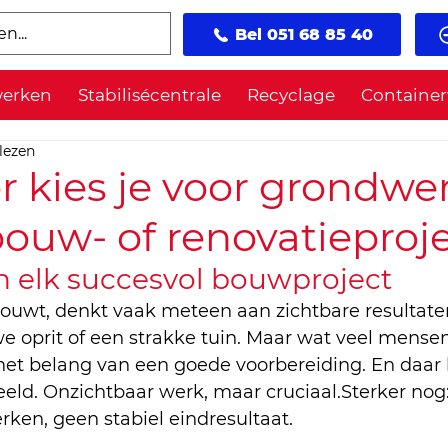
Bel 051 68 85 40
werken
Stabilisécentrale
Recyclage
Container
lezen
 kies je voor grondwe
bouw- of renovatieproj
n elk succesvol bouwproject
ouwt, denkt vaak meteen aan zichtbare resultate
e oprit of een strakke tuin. Maar wat veel mensen
 het belang van een goede voorbereiding. En daa
beeld. Onzichtbaar werk, maar cruciaal.Sterker nog
ken, geen stabiel eindresultaat.