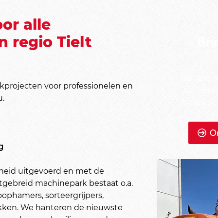
r alle
 regio Tielt
Sne
Van gron
akprojecten voor professionelen en
tot cont
u.
wij d
On
g
igheid uitgevoerd en met de
tgebreid machinepark bestaat o.a.
oophamers, sorteergrijpers,
kken. We hanteren de nieuwste