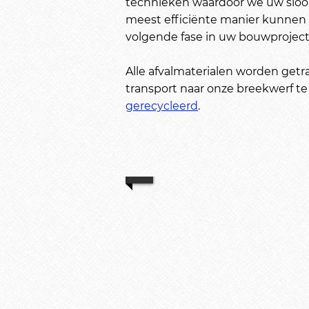
technieken waardoor we uw sloop
meest efficiënte manier kunnen u
volgende fase in uw bouwproject
Alle afvalmaterialen worden get
transport naar onze breekwerf te T
gerecycleerd
.