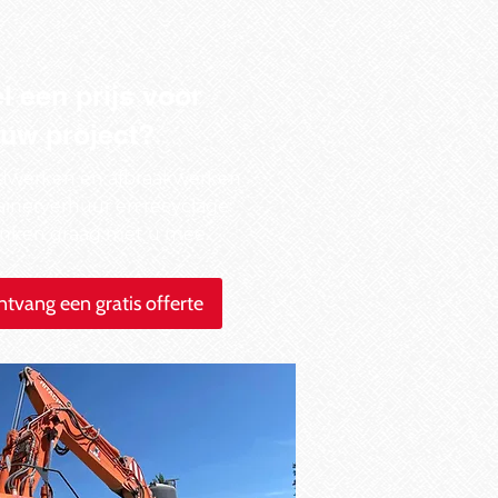
l een prijs voor
uw project?
dwerken en afbraakwerken
ainerverhuur en recyclage:
enken graag met u mee.
tvang een gratis offerte