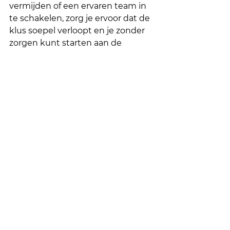
vermijden of een ervaren team in 
te schakelen, zorg je ervoor dat de 
klus soepel verloopt en je zonder 
zorgen kunt starten aan de 
volgende fase van je project. 
Maak het jezelf makkelijk en 
overweeg professionele 
ondersteuning – het is een 
investering die zichzelf 
terugbetaalt! 
Meer weten? 
Neem gerust 
contact met ons op.